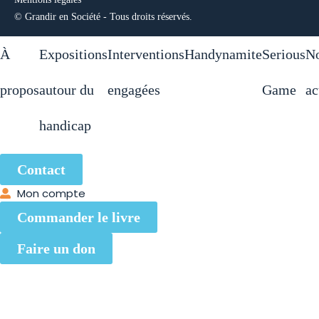
© Grandir en Société - Tous droits réservés.
À
Expositions
Interventions
Handynamite
Serious
N
propos
autour du
engagées
Game
ac
handicap
Contact
Mon compte
Commander le livre
Faire un don