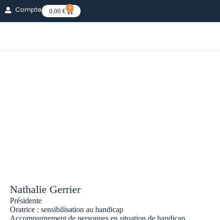
Compte
0
0,00
€
L’équipe
Accueil
»
L’équipe
Nathalie Gerrier
Présidente
Oratrice : sensibilisation au handicap
Accompagnement de personnes en situation de handicap